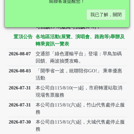
統聯客運提醒您！
置頂公告
統聯客運國道買6送1套票將銷售至114年12
月31日（含）止，民眾可配合
我已了解，關閉
TPASS2.0+常客優惠方案，每月搭乘2次即
可回饋15%(最高可回饋30%)！
置頂公告
各地區活動(展覽、演唱會、路跑等)舉辦及
轉乘資訊一覽表
2026-08-07
交通部「綠色運輸平台」登場：早鳥加碼
回饋、兩波抽獎攻略。
2026-08-03
「開學省一波，統聯陪你GO!」 乘車優惠
活動
2026-07-31
本公司自115/8/10(一)起，市府轉運站取消
現場售票服務
2026-07-31
本公司自115/8/1(六)起，竹山代售處停止服
務
2026-07-30
本公司自115/8/1(六)起，大城代售處停止服
務