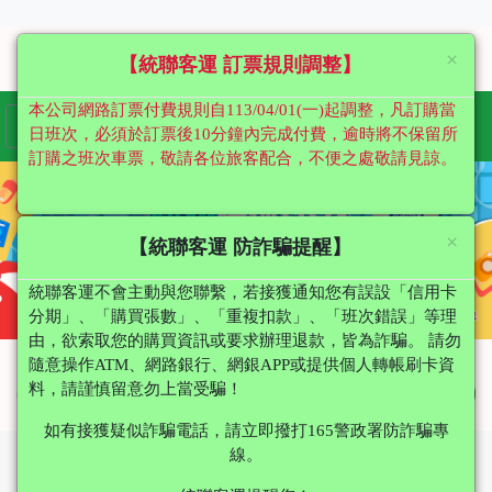
×
【統聯客運 訂票規則調整】
本公司網路訂票付費規則自113/04/01(一)起調整，凡訂購當
日班次，必須於訂票後10分鐘內完成付費，逾時將不保留所
訂購之班次車票，敬請各位旅客配合，不便之處敬請見諒。
×
【統聯客運 防詐騙提醒】
統聯客運不會主動與您聯繫，若接獲通知您有誤設「信用卡
分期」、「購買張數」、「重複扣款」、「班次錯誤」等理
由，欲索取您的購買資訊或要求辦理退款，皆為詐騙。 請勿
隨意操作ATM、網路銀行、網銀APP或提供個人轉帳刷卡資
最新消息
料，請謹慎留意勿上當受騙！
more
如有接獲疑似詐騙電話，請立即撥打165警政署防詐騙專
線。
置頂公告
統聯客運有關颱風季節到來相關訊息