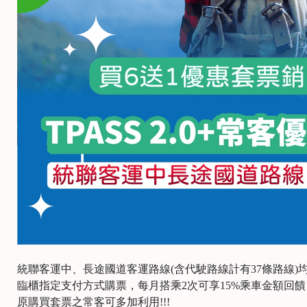
統聯客運中、長途國道客運路線(含代駛路線計有37條路線)均已配
臨櫃指定支付方式購票，每月搭乘2次可享15%乘車金額回饋
原購買套票之常客可多加利用!!!